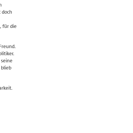
n
t doch
 für die
 Freund.
itiker.
 seine
 blieb
rkeit.