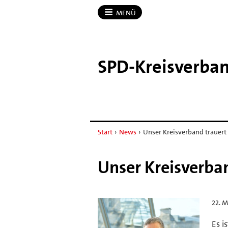
MENÜ
SPD-​Kreisverban
Start
›
News
›
Unser Kreisverband trauert
Unser Kreisverba
22. M
Es i