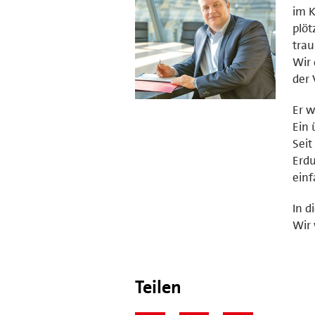
im K
plöt
trau
Wir 
der 
Er w
Ein 
Seit
Erdu
einf
In d
Wir 
Teilen